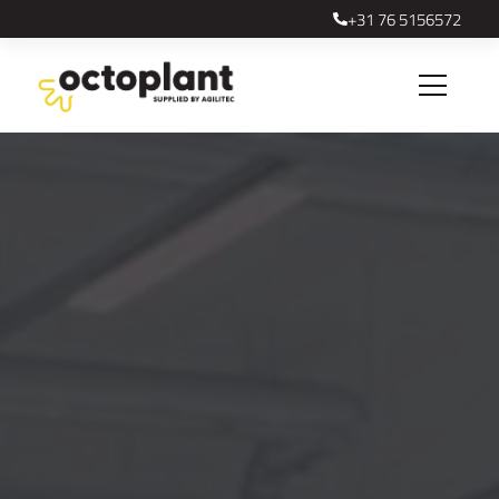
industrieën | octoplant
+31 76 5156572
Mobi