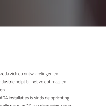
ederland
Breda zich op ontwikkelingen en
dustrie helpt bij het zo optimaal en
len.
A installaties is sinds de oprichting
 zijn we ruim 20 jaar distributeur voor