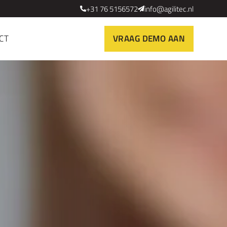
+31 76 5156572
info@agilitec.nl
Vraag demo aan
CT
VRAAG DEMO AAN