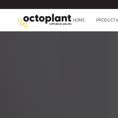
Agilitec Breda - uw octoplant distributeur in Nederland en de 
Navigatie
HOME
PRODUCT