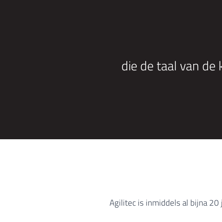
Flexibele, betrokken en innovatieve medewerkers
die de taal van de
octoplant Distributeur Benelux - Nederland, België,
Agilitec is inmiddels al bijna 2