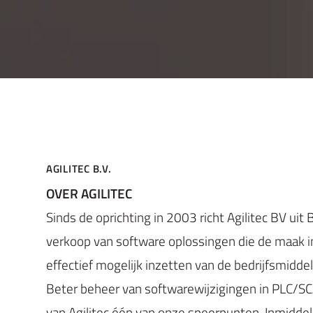
Agilitec Breda, Versiebeheer software distributeur N
AGILITEC B.V.
OVER AGILITEC
Sinds de oprichting in 2003 richt
Agilitec BV
uit 
verkoop van software oplossingen die de maak in
effectief mogelijk inzetten van de bedrijfsmidde
Beter beheer van softwarewijzigingen in PLC/SCAD
van Agilitec één van onze speerpunten. Inmiddels